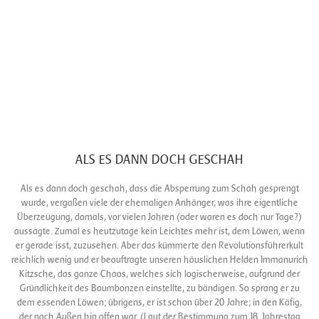
ALS ES DANN DOCH GESCHAH
Als es dann doch geschah, dass die Absperrung zum Schah gesprengt
wurde, vergaßen viele der ehemaligen Anhänger, was ihre eigentliche
Überzeugung, damals, vor vielen Jahren (oder waren es doch nur Tage?)
aussagte. Zumal es heutzutage kein Leichtes mehr ist, dem Löwen, wenn
er gerade isst, zuzusehen. Aber das kümmerte den Revolutionsführerkult
reichlich wenig und er beauftragte unseren häuslichen Helden Immanurich
Kitzsche, das ganze Chaos, welches sich logischerweise, aufgrund der
Gründlichkeit des Baumbonzen einstellte, zu bändigen. So sprang er zu
dem essenden Löwen; übrigens, er ist schon über 20 Jahre; in den Käfig,
der nach Außen hin offen war. (Laut der Bestimmung zum 18. Jahrestag