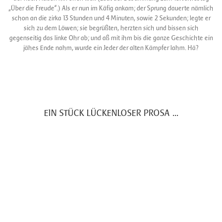
„Über die Freude“.) Als er nun im Käfig ankam; der Sprung dauerte nämlich
schon an die zirka 13 Stunden und 4 Minuten, sowie 2 Sekunden; legte er
sich zu dem Löwen; sie begrüßten, herzten sich und bissen sich
gegenseitig das linke Ohr ab; und aß mit ihm bis die ganze Geschichte ein
jähes Ende nahm, wurde ein Jeder der alten Kämpfer lahm. Hä?
EIN STÜCK LÜCKENLOSER PROSA ...
Nehmen sie Platz, sehr geehrte Damen und Herren. Hiermit wird der
heutige Plädoyerabend für eröffnet erklärt. Wir befinden uns, falls sie es
noch nicht bemerkt haben, im Garten Eden der Idealistenfriedhöfe. Aus
allen Richtungen hört man das Plätschern der sanften Vernunftbächlein.
Die Wege sind gesäumt von den stadtbekannten, wunderschönen Bäumen,
des Realismus´, welche über und über mit den Früchten der Saison
behängt sind. Doch was sehen unsere Augen jetzt ganz verschwommen
am allerhintersten Firmament ? Kommen aus der weiten Ferne, die Adler
des Materialismus aus entgegengeflogen? Oder bilden wir uns das nur ein